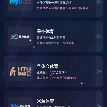
体
育
项目名称：
KC铸钢法兰型明杆、暗杆闸阀、截止阀
（0030）
线
上
平
台-
项目名称：
KC证书（中线对夹橡胶蝶阀）(0084)
米
兰
体
育
(中
项目名称：
KC不锈钢、球墨铸铁立式止回阀（0032）
国)
新
闻
资
项目名称：
KS-B-1538 铸铁过滤器
讯
应
用