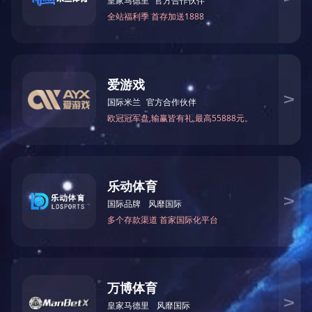
项目名称：
KS-B-2350 铸铁止回阀、截止阀、闸阀
案
例
真
项目名称：
KS-B-2361 铸钢止回阀、截止阀、闸阀
伪
查
询
12
<
1
...
10
11
13
>
绿
色
制
造
地址：河北省邢台市隆尧县西尹村
市场部：0319-6629999
米
兰
邮箱：xiaoshou@4u2live.com
体
育
网址：4u2live.com