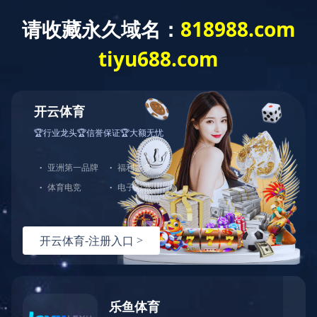
米兰体育线上平台
米
兰
体
育
线
上
平
台
关
化工行业应用案例
水行业应用案例
于
我
们
米
中石化百佳供应商荣誉证书（匾）
兰