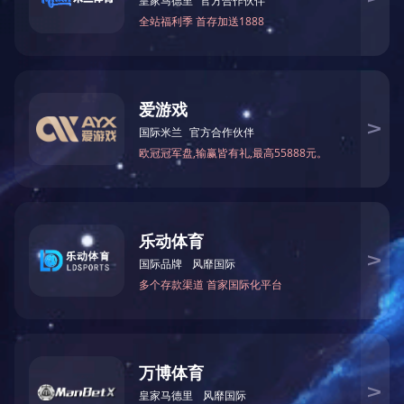
案
下一条
远大阀门2025年12月锅炉检测报告公示
例
真
推荐阅读
伪
查
询
爱心汇聚，暖流涌动 | 远大阀门爱心捐款助力困难
员工家庭渡难关
2025-12-05 16:22
绿
色
制
【喜讯】远大阀门集团喜获2025年河北省科技进步
造
奖 绿色精密制造技术引领行业升级
2026-04-30 11:23
远大阀门第一季度主要排放口自行检测报告公示
米
2026-04-09 14:28
兰
体
共赴水务盛会，共筑安澜之城｜远大阀门亮相中国
育
水协2026年会
2026-03-31 09:14